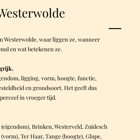
Westerwolde
n Westerwolde, waar liggen ze, wanneer
emd en wat betekenen ze.
rijk.
endom, ligging, vorm, hoogte, functie,
teldheid en grondsoort. Het geeft dus
perceel in vroeger tijd.
(eigendom), Brinken, Westerveld, Zuidesch
 (vorm), Ter Haar, Tange (hoogte), Glupe,