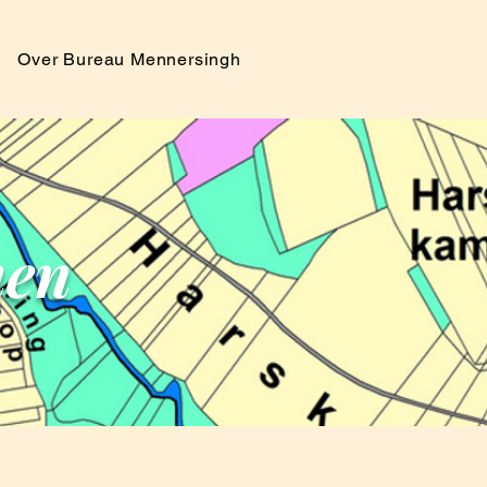
Over Bureau Mennersingh
men